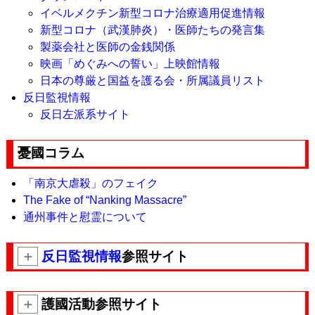
イベルメクチン新型コロナ治療適用促進情報
新型コロナ（武漢肺炎）・医師たちの発言集
製薬会社と医師の金銭関係
映画「めぐみへの誓い」上映館情報
日本の尊厳と国益を護る会・所属議員リスト
反日監視情報
反日左派系サイト
憂國コラム
「南京大虐殺」のフェイク
The Fake of “Nanking Massacre”
通州事件と慰霊について
＋
反日監視情報
参照サイト
＋
護國活動参照サイト