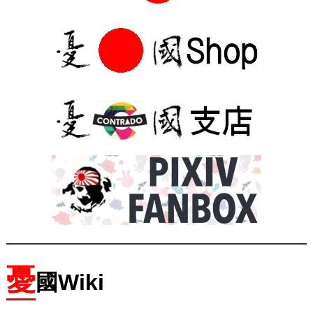
憂
國Wiki