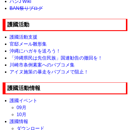
ハンJ Wiki
BAN祭りブログ
護國活動
護國活動支援
官邸メール雛形集
沖縄にハガキを送ろう！
「沖縄県民は先住民族」国連勧告の撤回を！
川崎市条例素案へのパブコメ集
アイヌ施策の暴走をパブコメで阻止！
護國活動情報
護國イベント
09月
10月
護國情報
ダウンロード