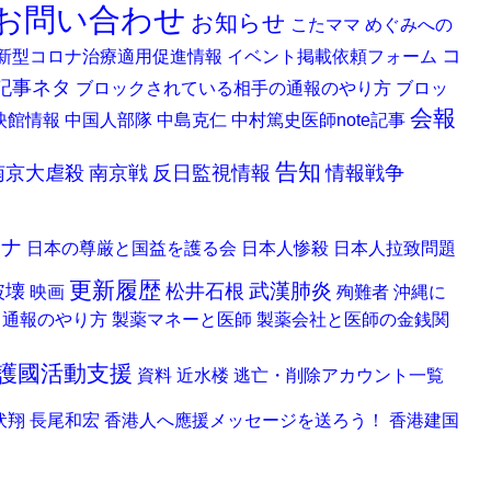
お問い合わせ
お知らせ
こたママ
めぐみへの
コ
新型コロナ治療適用促進情報
イベント掲載依頼フォーム
記事ネタ
ブロックされている相手の通報のやり方
ブロッ
会報
映館情報
中国人部隊
中島克仁
中村篤史医師note記事
告知
南京大虐殺
南京戦
反日監視情報
情報戦争
ロナ
日本の尊厳と国益を護る会
日本人惨殺
日本人拉致問題
更新履歴
武漢肺炎
破壊
松井石根
映画
殉難者
沖縄に
る通報のやり方
製薬マネーと医師
製薬会社と医師の金銭関
護國活動支援
資料
近水楼
逃亡・削除アカウント一覧
伏翔
長尾和宏
香港人へ應援メッセージを送ろう！
香港建国