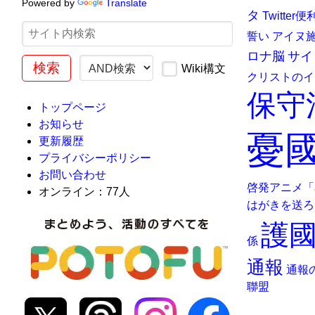
Powered by
Translate
タ
Twitte
誓い
アイヌ
ロナ脳
サイ
Wiki構文
クリストのイ
保守
トップページ
お知らせ
憂國
更新履歴
プライバシーポリシー
お問い合わせ
啓発アニメ「
オンライン：77人
はがきを送ろ
護
係
通報
通報
聯盟