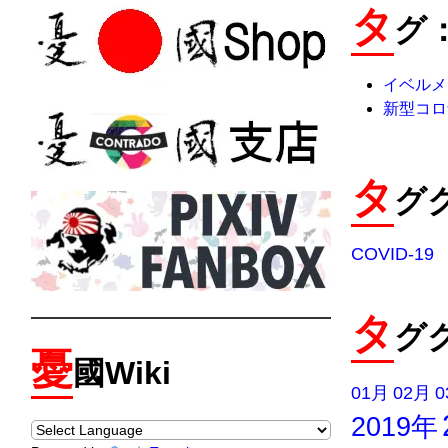
タ
グ：
イベルメ
新型コロ
タ
グク
COVID-19
タ
グ
憂
國Wiki
01月
02月
0
2019年