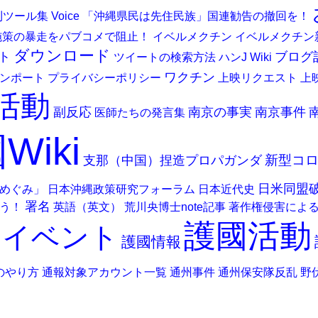
r便利ツール集
Voice
「沖縄県民は先住民族」国連勧告の撤回を！
施策の暴走をパブコメで阻止！
イベルメクチン
イベルメクチン
ダウンロード
ト
ブログ
ツイートの検索方法
ハンJ Wiki
ワクチン
ンポート
プライバシーポリシー
上映リクエスト
上
活動
副反応
南京の事実
南京事件
医師たちの発言集
Wiki
新型コ
支那（中国）捏造プロパガンダ
日米同盟
めぐみ」
日本沖縄政策研究フォーラム
日本近代史
署名
う！
英語（英文）
荒川央博士note記事
著作権侵害によ
護國活動
國イベント
護國情報
のやり方
通報対象アカウント一覧
通州事件
通州保安隊反乱
野