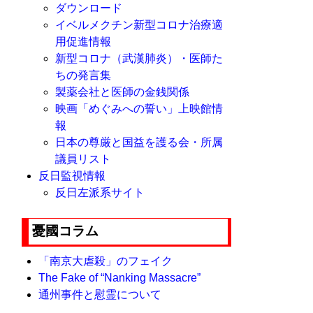
ダウンロード
イベルメクチン新型コロナ治療適
用促進情報
新型コロナ（武漢肺炎）・医師た
ちの発言集
製薬会社と医師の金銭関係
映画「めぐみへの誓い」上映館情
報
日本の尊厳と国益を護る会・所属
議員リスト
反日監視情報
反日左派系サイト
憂國コラム
「南京大虐殺」のフェイク
The Fake of “Nanking Massacre”
通州事件と慰霊について