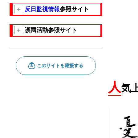
＋
反日監視情報
参照サイト
＋
護國活動参照サイト
人
気