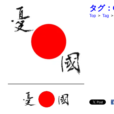
タグ：C
Top
>
Tag
>