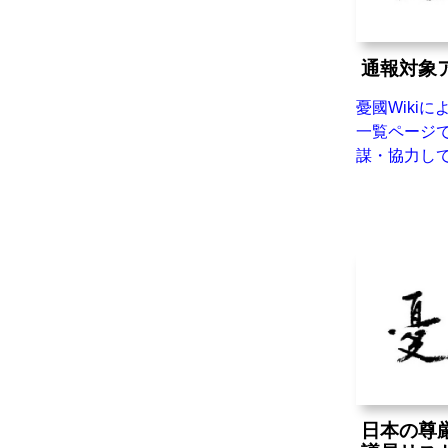
通報対象
憂國Wikiに
一覧ページで
謀・協力し
日本の尊