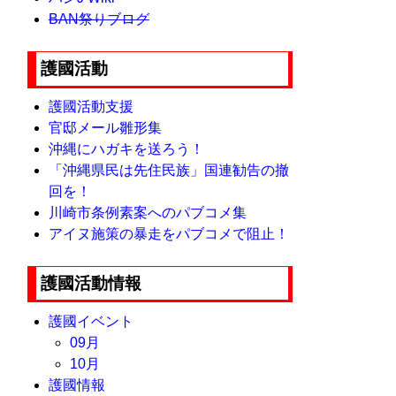
BAN祭りブログ
護國活動
護國活動支援
官邸メール雛形集
沖縄にハガキを送ろう！
「沖縄県民は先住民族」国連勧告の撤
回を！
川崎市条例素案へのパブコメ集
アイヌ施策の暴走をパブコメで阻止！
護國活動情報
護國イベント
09月
10月
護國情報