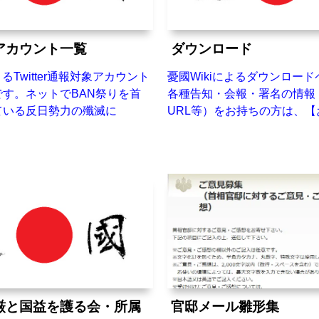
アカウント一覧
ダウンロード
よるTwitter通報対象アカウント
憂國Wikiによるダウンロー
す。ネットでBAN祭りを首
各種告知・会報・署名の情報
ている反日勢力の殲滅に
URL等）をお持ちの方は、
厳と国益を護る会・所属
官邸メール雛形集