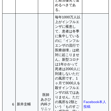
と経済優先で進
めるべきであ
る。
毎年1000万人以
上がインフルエ
ンザに罹患し
て、患者は冬季
に集中している
のに「インフル
エンザの流行で
医療崩壊」は絶
対に起こりませ
ん。新型コロナ
は1年かかって
死者は2000人に
到達しないただ
の風邪です。1
ヶ月で3000人を
殺すインフルエ
ンザの比ではあ
医師
りません。ただ
あさひ
の風邪を2類と
Facebook本人
新井圭輔
内科ク
6
いう「ものすご
投稿
リニッ