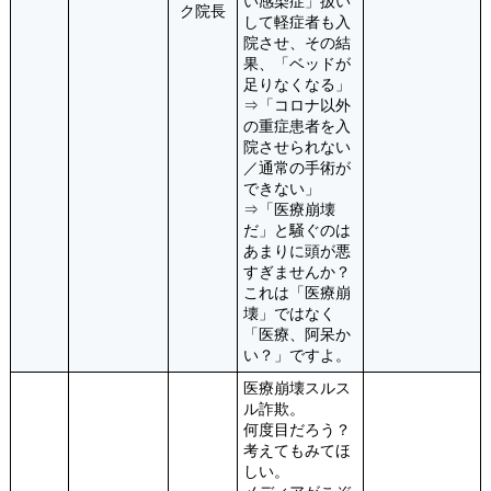
い感染症」扱い
ク院長
して軽症者も入
院させ、その結
果、「ベッドが
足りなくなる」
⇒「コロナ以外
の重症患者を入
院させられない
／通常の手術が
できない」
⇒「医療崩壊
だ」と騒ぐのは
あまりに頭が悪
すぎませんか？
これは「医療崩
壊」ではなく
「医療、阿呆か
い？」ですよ。
医療崩壊スルス
ル詐欺。
何度目だろう？
考えてもみてほ
しい。