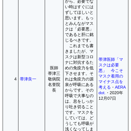
から、必要でな
い時はすぐには
ずしてほしいと
思います。もっ
とみんながマス
クは「必要悪」
であると肝に銘
じるべきです。
これまでも書
きましたが、マ
スクは新型コロ
帯津医師「マ
ナに対抗するた
スクは必要
医師
めの免疫力を低
悪」 今こそ
帯津三
下させます。そ
マスク着用の
4
帯津良一
敬病院
れは免疫力の源
マイナス点を
名誉院
泉が呼吸にある
考える
・
AERA
長
からです。その
dot.
・2020年
呼吸で大事なの
12月07日
は、息をしっか
り吐き切ること
です。マスクを
していては、ど
うしても呼吸が
浅くなってしま