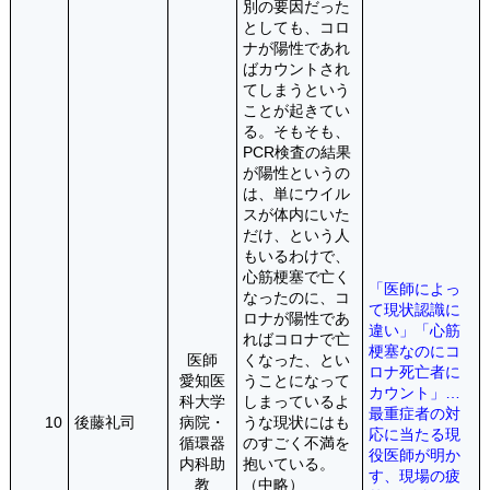
別の要因だった
としても、コロ
ナが陽性であれ
ばカウントされ
てしまうという
ことが起きてい
る。そもそも、
PCR検査の結果
が陽性というの
は、単にウイル
スが体内にいた
だけ、という人
もいるわけで、
心筋梗塞で亡く
「医師によっ
なったのに、コ
て現状認識に
ロナが陽性であ
違い」「心筋
ればコロナで亡
梗塞なのにコ
医師
くなった、とい
ロナ死亡者に
愛知医
うことになって
カウント」…
科大学
しまっているよ
最重症者の対
10
後藤礼司
病院・
うな現状にはも
応に当たる現
循環器
のすごく不満を
役医師が明か
内科助
抱いている。
す、現場の疲
教
（中略）