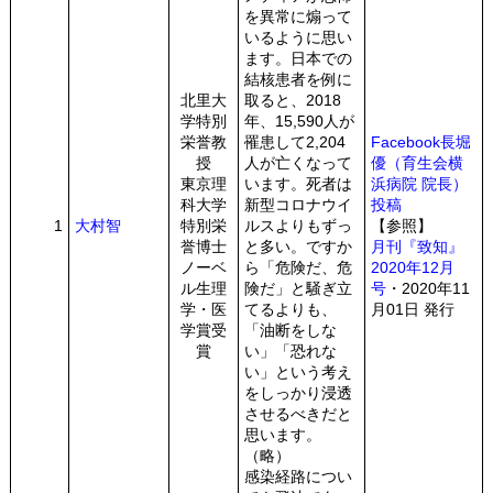
を異常に煽って
いるように思い
ます。日本での
結核患者を例に
北里大
取ると、2018
学特別
年、15,590人が
栄誉教
罹患して2,204
Facebook長堀
授
人が亡くなって
優（育生会横
東京理
います。死者は
浜病院 院長）
科大学
新型コロナウイ
投稿
1
大村智
特別栄
ルスよりもずっ
【参照】
誉博士
と多い。ですか
月刊『致知』
ノーベ
ら「危険だ、危
2020年12月
ル生理
険だ」と騒ぎ立
号
・2020年11
学・医
てるよりも、
月01日 発行
学賞受
「油断をしな
賞
い」「恐れな
い」という考え
をしっかり浸透
させるべきだと
思います。
（略）
感染経路につい