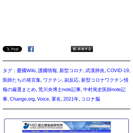
タグ
：
憂國Wiki
,
護國情報
,
新型コロナ
,
武漢肺炎
,
COVID-19
,
医師たちの発言集
,
ワクチン
,
副反応
,
新型コロナワクチン情
報の厳選まとめ
,
荒川央博士note記事
,
中村篤史医師note記
事
,
Change.org
,
Voice
,
署名
,
2021年
,
コロナ脳