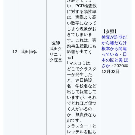
が起きてしま
い、PCR検査数
に対する陽性率
は、実際より高
い数字になって
しまう現象がお
【参照】
きてしまいま
検査が詐欺だ
す。これは、実
医師
から噓だらけ
効再生産数にも
武田ク
根本から間違
12
武田恒弘
影響が出てく
リニッ
っている
・
日
る｣
ク院長
本の匠と美 ほ
｢マスコミは、
さか
・2020年
どこでクラスタ
12月02日
ーが発生した
と、連日施設
名、学校名など
出して報道して
いますが、それ
でどれほど傷つ
く人がいるの
か、無責任なも
のです。
クラスター！と
レッテルを貼ら