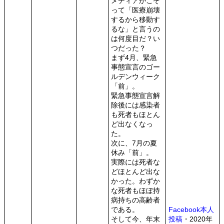
メディアがこぞ
って「医療崩壊
するから移動す
るな」と言うの
は何度目だ？い
つだった？
まず4月、緊急
事態宣言のゴー
ルデンウィーク
「前」。
緊急事態宣言解
除後には感染者
も死者もほとん
ど出なくなっ
た。
次に、7月の夏
休み「前」。
実際には死者な
どほとんど出な
かった。わずか
な死者もほぼ持
病持ちの高齢者
である。
Facebook本人
そして今、年末
投稿
・2020年