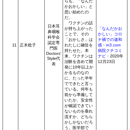
らも、「なんだ
かおかしい」と
思い始めたの
だ。
ワクチンの話
日本耳
が持ち上がった
「なんだかお
鼻咽喉
ことで、その
かしい」コロ
科学会
「おかしさ」は
ナ禍での違和
認定専
11
正木稔子
わたしに確信を
感
・
m3.com
門医
持たせた。本
病院クチコミ
Doctors'
来、ワクチンは
ナビ
・2020年
Style代
治験を含めて開
12月23日
表
発に10年以上か
かるものなの
に、たった半年
でできたと言っ
ている。何年も
前から準備して
いたか、安全性
が確認できてい
ないものを垂れ
流すか、どちら
かしかないだろ
う。医学部で