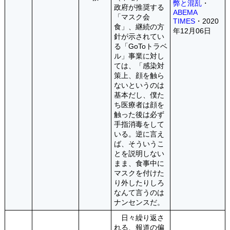
弊と混乱
・
政府が推奨する
ABEMA
「マスク会
TIMES
・2020
食」、継続の方
年12月06日
針が示されてい
る「GoToトラベ
ル」事業に対し
ては、「感染対
策上、顔を触ら
ないというのは
基本だし、僕た
ち医療者は顔を
触った後は必ず
手指消毒をして
いる。逆に言え
ば、そういうこ
とを説明しない
まま、食事中に
マスクを付けた
り外したりしろ
なんて言うのは
ナンセンスだ。
日々繰り返さ
れる、報道の偏