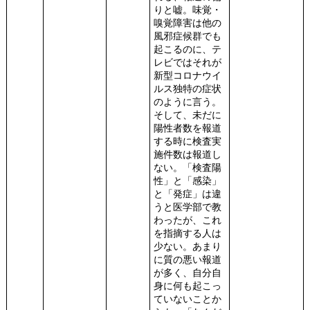
りと嘘。味覚・
嗅覚障害は他の
風邪症候群でも
起こるのに、テ
レビではそれが
新型コロナウイ
ルス独特の症状
のように言う。
そして、未だに
陽性者数を報道
する時に検査実
施件数は報道し
ない。「検査陽
性」と「感染」
と「発症」は違
うと医学部で教
わったが、これ
を指摘する人は
少ない。あまり
に質の悪い報道
が多く、自分自
身に何も起こっ
ていないことか