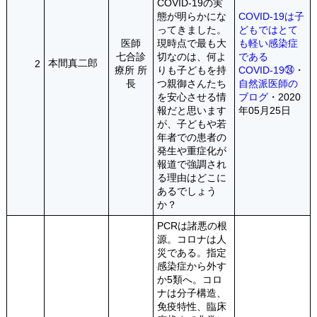
COVID-19の実
態が明らかにな
COVID-19は子
ってきました。
どもではとて
医師
現時点で最も大
も軽い感染症
七合診
切なのは、何よ
である
本間真二郎
2
療所 所
りも子どもを持
COVID-19㉔
・
長
つ親御さんたち
自然派医師の
を安心させる情
ブログ
・2020
報だと思います
年05月25日
が、子どもや若
年者での患者の
発生や重症化が
報道で強調され
る理由はどこに
あるでしょう
か？
PCRは諸悪の根
源。コロナは人
災である。指定
感染症から外す
か5類へ。コロ
ナは分子構造、
免疫特性、臨床