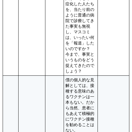
症化した人たち
を、当たり前の
ように普通の病
院で診療してき
た事実も無視
し、マスコミ
は、いったい何
を「報道」した
いのですか？
今まで、事実と
いうものをどう
捉えてきたので
しょう？
僕の個人的な見
解としては、接
種する意味のあ
るワクチンは一
本もない。だか
ら当然、患者に
もあえて積極的
にワクチン接種
を勧めることは
ない。