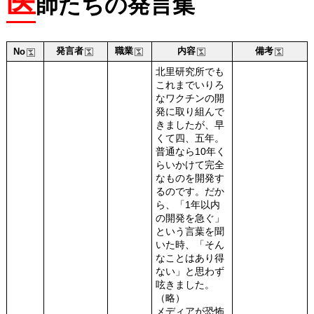
医
師たちの発言集
発言者
職業
内容
備考
No
北里研究所でも
これまでいりろ
なワクチンの開
発に取り組んで
きましたが、早
くて四、五年。
普通なら10年く
らいかけて完全
なものを開発す
るのです。だか
ら、「1年以内
の開発を急ぐ」
という言葉を聞
いた時、「そん
なことはあり得
ない」と思わず
呟きました。
（略）
メディアが恐怖