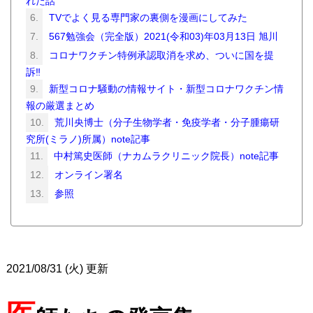
れた話
TVでよく見る専門家の裏側を漫画にしてみた
567勉強会（完全版）2021(令和03)年03月13日 旭川
コロナワクチン特例承認取消を求め、ついに国を提
訴‼️
新型コロナ騒動の情報サイト・新型コロナワクチン情
報の厳選まとめ
荒川央博士（分子生物学者・免疫学者・分子腫瘍研
究所(ミラノ)所属）note記事
中村篤史医師（ナカムラクリニック院長）note記事
オンライン署名
参照
2021/08/31 (火) 更新