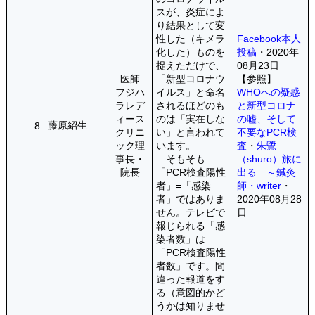
スが、炎症によ
り結果として変
性した（キメラ
Facebook本人
化した）ものを
投稿
・2020年
捉えただけで、
08月23日
医師
「新型コロナウ
【参照】
フジハ
イルス」と命名
WHOへの疑惑
ラレデ
されるほどのも
と新型コロナ
ィース
のは「実在しな
の嘘、そして
藤原紹生
8
クリニ
い」と言われて
不要なPCR検
ック理
います。
査
・
朱鷺
事長・
そもそも
（shuro）旅に
院長
「PCR検査陽性
出る ～鍼灸
者」=「感染
師・writer
・
者」ではありま
2020年08月28
せん。テレビで
日
報じられる「感
染者数」は
「PCR検査陽性
者数」です。間
違った報道をす
る（意図的かど
うかは知りませ