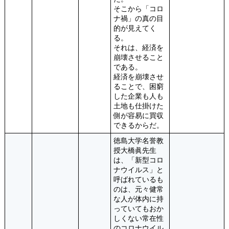
そこから「コロ
ナ禍」の真の目
的が見えてく
る。
それは、経済を
崩壊させること
である。
経済を崩壊させ
ることで、困窮
した企業も人も
土地も仕掛けた
側が容易に買収
できるからだ。
徳島大学名誉教
授大橋眞先生
は、「新型コロ
ナウイルス」と
呼ばれているも
のは、元々健常
な人が体内に持
っていてもおか
しくない常在性
のコロナウイル