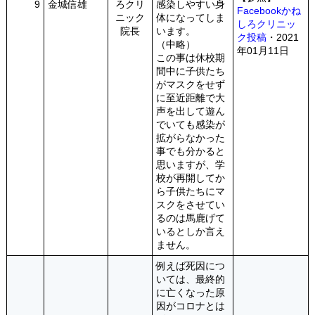
9
金城信雄
ろクリ
感染しやすい身
Facebookかね
ニック
体になってしま
しろクリニッ
院長
います。
ク投稿
・2021
（中略）
年01月11日
この事は休校期
間中に子供たち
がマスクをせず
に至近距離で大
声を出して遊ん
でいても感染が
拡がらなかった
事でも分かると
思いますが、学
校が再開してか
ら子供たちにマ
スクをさせてい
るのは馬鹿げて
いるとしか言え
ません。
例えば死因につ
いては、最終的
に亡くなった原
因がコロナとは