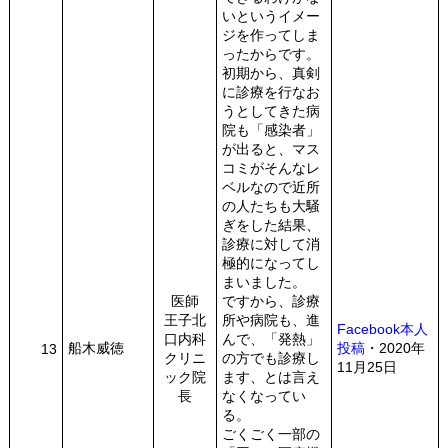
いというイメー
ジを作ってしま
ったからです。
初期から、真剣
に診療を行なお
うとしてきた病
院も「感染者」
が出ると、マス
コミがそんなレ
ベルなので近所
の人たちも大騒
ぎをした結果、
診療に対して消
極的になってし
まいました。
医師
ですから、診療
王子北
所や病院も、進
Facebook本人
口内科
んで、「発熱」
船木威徳
投稿
・2020年
13
クリニ
の方でも診療し
11月25日
ック院
ます、とは言え
長
なくなってい
る。
ごくごく一部の