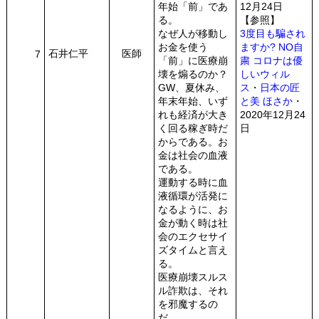
年始「前」であ
12月24日
る。
【参照】
なぜ人が移動し
3度目も騙され
お金を使う
ますか? NO自
石井仁平
医師
7
「前」に医療崩
粛 コロナは優
壊を煽るのか？
しいウィル
GW、夏休み、
ス
・
日本の匠
年末年始、いず
と美 ほさか
・
れも経済が大き
2020年12月24
く回る稼ぎ時だ
日
からである。お
金は社会の血液
である。
運動する時に血
液循環が活発に
なるように、お
金が動く時は社
会のエクセサイ
ズタイムと言え
る。
医療崩壊スルス
ル詐欺は、それ
を邪魔するの
だ。