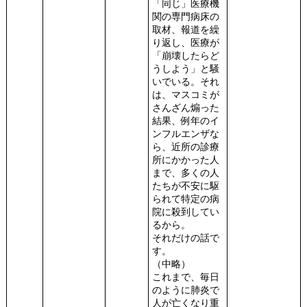
「同じ」医療機
関の専門病床の
取材、報道を繰
り返し、医療が
「崩壊したらど
うしよう」と騒
いでいる。それ
は、マスコミが
さんざん煽った
結果、例年のイ
ンフルエンザな
ら、近所の診療
所にかかった人
まで、多くの人
たちが不安に駆
られて特定の病
院に殺到してい
るから。
それだけの話で
す。
（中略）
これまで、毎日
のように肺炎で
人が亡くなり重