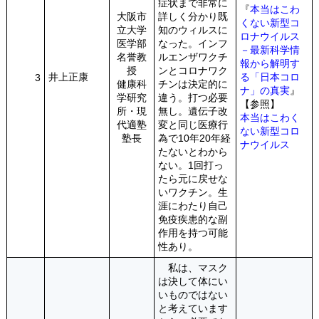
症状まで非常に
『
本当はこわ
大阪市
詳しく分かり既
くない新型コ
立大学
知のウィルスに
ロナウイルス
医学部
なった。インフ
－最新科学情
名誉教
ルエンザワクチ
報から解明す
授
ンとコロナワク
井上正康
る「日本コロ
3
健康科
チンは決定的に
ナ」の真実
』
学研究
違う。打つ必要
【参照】
所・現
無し。遺伝子改
本当はこわく
代適塾
変と同じ医療行
ない新型コロ
塾長
為で10年20年経
ナウイルス
たないとわから
ない。1回打っ
たら元に戻せな
いワクチン。生
涯にわたり自己
免疫疾患的な副
作用を持つ可能
性あり。
私は、マスク
は決して体にい
いものではない
と考えています