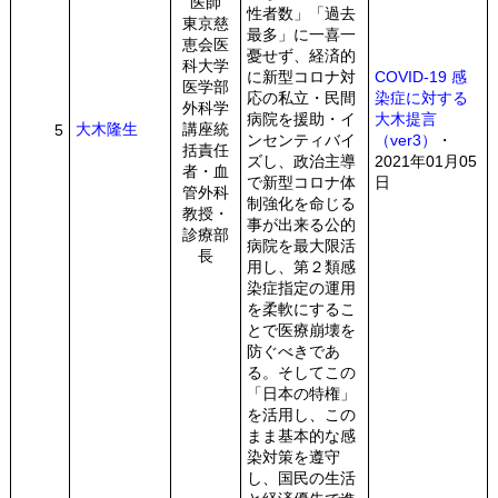
医師
性者数」「過去
東京慈
最多」に一喜一
恵会医
憂せず、経済的
科大学
に新型コロナ対
COVID-19 感
医学部
応の私立・民間
染症に対する
外科学
病院を援助・イ
大木提言
大木隆生
講座統
5
ンセンティバイ
（ver3）
・
括責任
ズし、政治主導
2021年01月05
者・血
で新型コロナ体
日
管外科
制強化を命じる
教授・
事が出来る公的
診療部
病院を最大限活
長
用し、第２類感
染症指定の運用
を柔軟にするこ
とで医療崩壊を
防ぐべきであ
る。そしてこの
「日本の特権」
を活用し、この
まま基本的な感
染対策を遵守
し、国民の生活