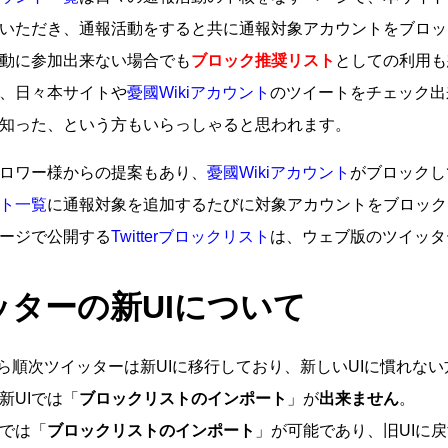
いただき、通報活動をすると共に通報対象アカウントをブロッ
動に参加出来ない場合でも
ブロック推奨リスト
としての利用も
、日々本サイトや
憂國Wikiアカウント
のツイートをチェック出
知った、という方もいらっしゃると思われます。
ロワー様からの提案もあり、
憂國Wikiアカウント
がブロックし
ト一覧
に通報対象を追加するたびに対象アカウントをブロック
ージで公開する
Twitterブロックリスト
は、ウェブ版のツイッタ
ッターの新UIについて
月から順次ツイッターは新UIに移行しており、新しいUIに慣れな
新UIでは「
ブロックリストのインポート
」が
出来ません
。
Iでは「
ブロックリストのインポート
」が可能であり、旧UIに