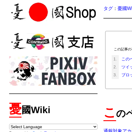
タグ
：
憂國Wi
この記事の平
この
ツイッ
ブロ
憂
國Wiki
こ
の
通報対象アカ