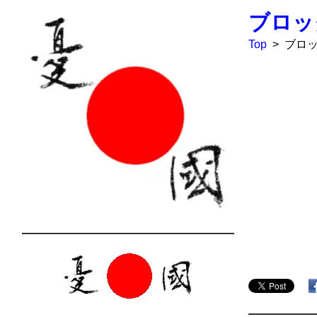
ブロッ
Top
>
ブロ