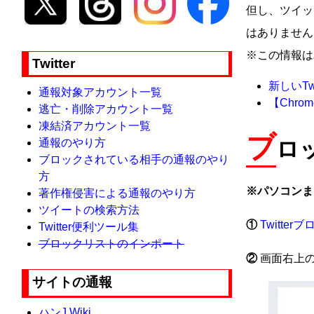
但し、ツイッ
はありません
※この情報は
Twitter
新しいTw
通報対象アカウント一覧
【Chr
逃亡・削除アカウント一覧
凍結済アカウント一覧
ブ
通報のやり方
ロ
ブロックされている相手の通報のやり
方
※パソコンま
著作権侵害による通報のやり方
ツイートの検索方法
①
Twitte
Twitter便利ツール集
ブロックリストのインポート
②
画面右上の
サイトの通報
ハンJ Wiki