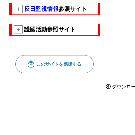
＋
反日監視情報
参照サイト
＋
護國活動参照サイト
④
ダウンロ