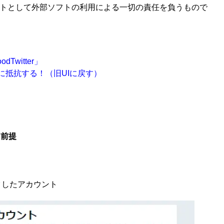
イトとして外部ソフトの利用による一切の責任を負うもので
witter」
ースに抵抗する！（旧UIに戻す）
る前提
クしたアカウント