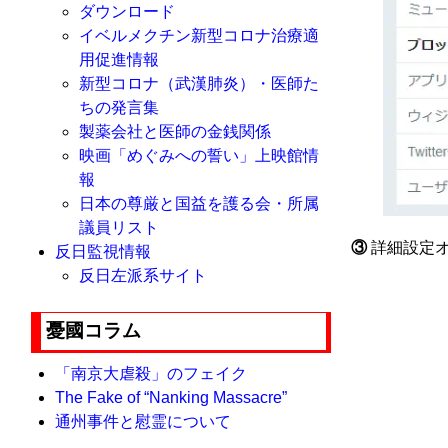
ダウンロード
イベルメクチン新型コロナ治療適
用促進情報
新型コロナ（武漢肺炎）・医師た
ちの発言集
製薬会社と医師の金銭関係
映画「めぐみへの誓い」上映館情
報
日本の尊厳と国益を護る会・所属
議員リスト
③
詳細設定オ
反日監視情報
反日左派系サイト
憂國コラム
「南京大虐殺」のフェイク
The Fake of “Nanking Massacre”
通州事件と慰霊について