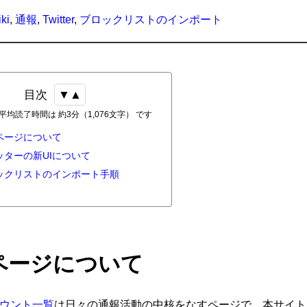
ki
,
通報
,
Twitter
,
ブロックリストのインポート
目次
均読了時間は 約3分（1,076文字） です
ページについて
ターの新UIについて
ックリストのインポート手順
ページについて
ウント一覧
は日々の通報活動の中核をなすページで、本サイトと