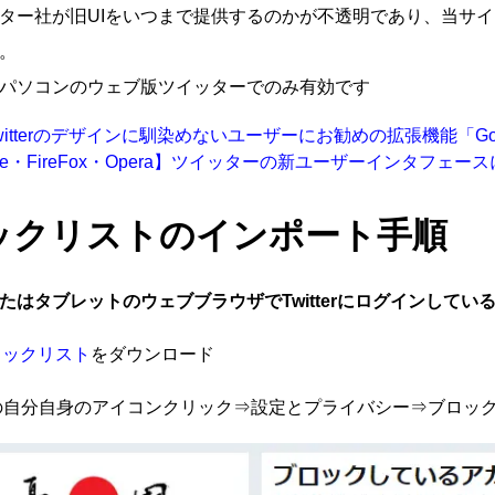
ター社が旧UIをいつまで提供するのかが不透明であり、当サ
。
パソコンのウェブ版ツイッターでのみ有効です
itterのデザインに馴染めないユーザーにお勧めの拡張機能「GoodT
ome・FireFox・Opera】ツイッターの新ユーザーインタフェ
ックリストのインポート手順
たはタブレットのウェブブラウザでTwitterにログインしてい
rブロックリスト
をダウンロード
自分自身のアイコンクリック⇒設定とプライバシー⇒ブロッ