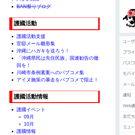
BAN祭りブログ
護國活動
護國活動支援
官邸メール雛形集
沖縄にハガキを送ろう！
「沖縄県民は先住民族」国連勧告の撤
回を！
川崎市条例素案へのパブコメ集
アイヌ施策の暴走をパブコメで阻止！
護國活動情報
護國イベント
09月
10月
護國情報