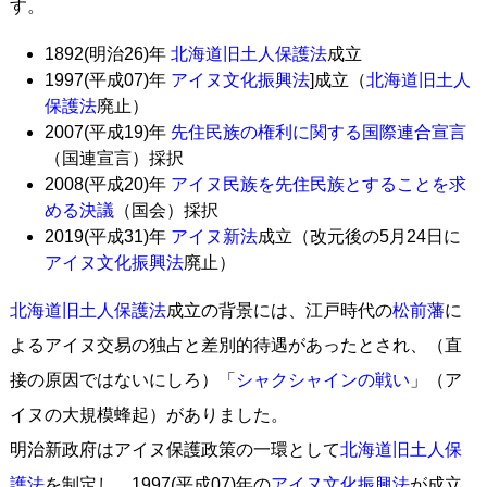
す。
1892(明治26)年
北海道旧土人保護法
成立
1997(平成07)年
アイヌ文化振興法
]成立（
北海道旧土人
保護法
廃止）
2007(平成19)年
先住民族の権利に関する国際連合宣言
（国連宣言）採択
2008(平成20)年
アイヌ民族を先住民族とすることを求
める決議
（国会）採択
2019(平成31)年
アイヌ新法
成立（改元後の5月24日に
アイヌ文化振興法
廃止）
北海道旧土人保護法
成立の背景には、江戸時代の
松前藩
に
よるアイヌ交易の独占と差別的待遇があったとされ、（直
接の原因ではないにしろ）「
シャクシャインの戦い
」（ア
イヌの大規模蜂起）がありました。
明治新政府はアイヌ保護政策の一環として
北海道旧土人保
護法
を制定し、1997(平成07)年の
アイヌ文化振興法
が成立