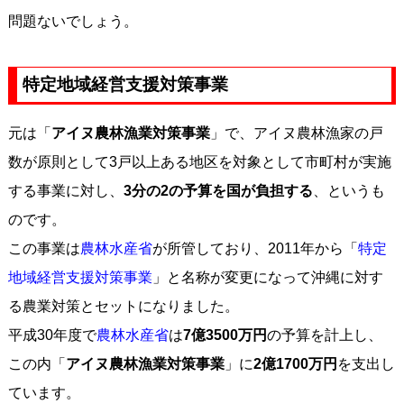
問題ないでしょう。
特定地域経営支援対策事業
元は「
アイヌ農林漁業対策事業
」で、アイヌ農林漁家の戸
数が原則として3戸以上ある地区を対象として市町村が実施
する事業に対し、
3分の2の予算を国が負担する
、というも
のです。
この事業は
農林水産省
が所管しており、2011年から「
特定
地域経営支援対策事業
」と名称が変更になって沖縄に対す
る農業対策とセットになりました。
平成30年度で
農林水産省
は
7億3500万円
の予算を計上し、
この内「
アイヌ農林漁業対策事業
」に
2億1700万円
を支出し
ています。