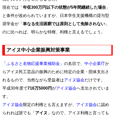
現在では「
年収300万円以下の状態が5年間継続した場合
」
と条件が改められていますが、日本学生支援機構の貸与型
奨学金が「
単なる生活困窮では原則として免除されない
」
のに比べれば、明らかな特権、利権と言えるでしょう。
アイヌ中小企業振興対策事業
「
ふるさと名物応援事業補助金
」の名目で、
中小企業庁
か
らアイヌ民工芸品の振興のために特定の企業・団体支出さ
れるもので、当然ながら受益者は
アイヌ協会
だけです。
平成30年度で
716万5000円
が
アイヌ協会
へ支出されていま
す。
アイヌ協会
限定の利権とも言えますが、
アイヌ協会
に認め
られれば誰でも「
アイヌ
」なので、アイヌ利権と言っても