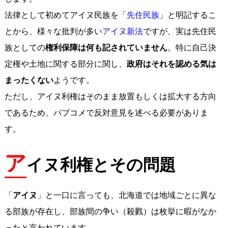
法律として初めてアイヌ民族を「
先住民族
」と明記するこ
とから、様々な批判が多い
アイヌ新法
ですが、実は先住民
族としての
権利保障は何も記されていません
。特に自己決
定権や土地に関する部分に関し、
政府はそれを認める気は
まったくない
ようです。
ただし、アイヌ利権はそのまま放置もしくは拡大する方向
であるため、パブコメで反対意見を述べる必要がありま
す。
ア
イヌ利権とその問題
「
アイヌ
」と一口に言っても、北海道では地域ごとに異な
る部族が存在し、部族間の争い（殺戮）は枚挙に暇がなか
ったと言われています。