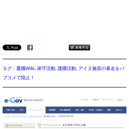
タグ
：
憂國Wiki
,
保守活動
,
護國活動
,
アイヌ施策の暴走をパ
ブコメで阻止！