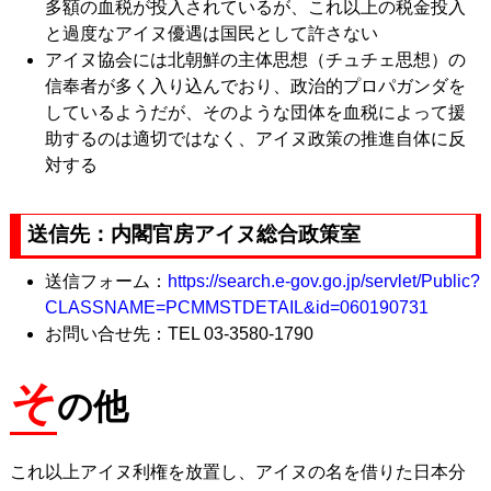
多額の血税が投入されているが、これ以上の税金投入
と過度なアイヌ優遇は国民として許さない
アイヌ協会には北朝鮮の主体思想（チュチェ思想）の
信奉者が多く入り込んでおり、政治的プロパガンダを
しているようだが、そのような団体を血税によって援
助するのは適切ではなく、アイヌ政策の推進自体に反
対する
送信先：内閣官房アイヌ総合政策室
送信フォーム：
https://search.e-gov.go.jp/servlet/Public?
CLASSNAME=PCMMSTDETAIL&id=060190731
お問い合せ先：TEL 03-3580-1790
そ
の他
これ以上アイヌ利権を放置し、アイヌの名を借りた日本分