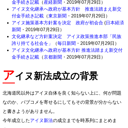
金手続き記載
（
産経新聞
・2019年07月29日）
アイヌ文化継承へ政府が基本方針 推進法踏まえ新交
付金手続き記載
（
東京新聞
・2019年07月29日）
アイヌ施策基本方針案を決定 政府が初会合
(
日本経済
新聞
・2019年07月29日）
文化継承など方針案決定 アイヌ政策推進本部「民族
誇り持てる社会を」
（
毎日新聞
・2019年07月29日）
アイヌ文化継承へ政府が基本方針 推進法踏まえ新交付
金手続き記載
（
京都新聞
・2019年07月29日）
ア
イヌ新法成立の背景
北海道民以外はアイヌ自体を良く知らない上に、何が問題
なのか、パブコメを寄せるにしてもその背景が分からない
と書きようがありません。
今年成立した
アイヌ新法
の成立までを時系列にまとめま