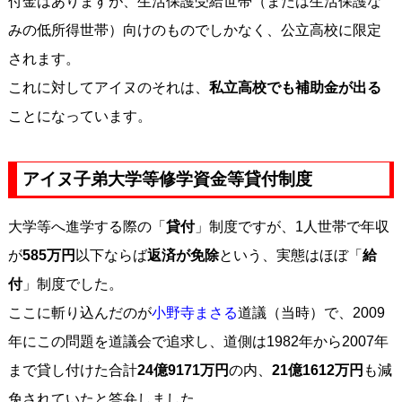
付金はありますが、生活保護受給世帯（または生活保護な
みの低所得世帯）向けのものでしかなく、公立高校に限定
されます。
これに対してアイヌのそれは、
私立高校でも補助金が出る
ことになっています。
アイヌ子弟大学等修学資金等貸付制度
大学等へ進学する際の「
貸付
」制度ですが、1人世帯で年収
が
585万円
以下ならば
返済が免除
という、実態はほぼ「
給
付
」制度でした。
ここに斬り込んだのが
小野寺まさる
道議（当時）で、2009
年にこの問題を道議会で追求し、道側は1982年から2007年
まで貸し付けた合計
24億9171万円
の内、
21億1612万円
も減
免されていたと答弁しました。