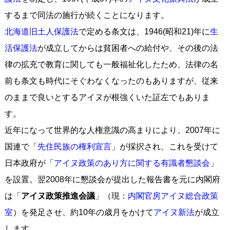
するまで同法の施行が続くことになります。
北海道旧土人保護法
で定める条文は、1946(昭和21)年に
生
活保護法
が成立してからは貧困者への給付や、その後の法
律の拡充で教育に関しても一般福祉化したため、法律の名
前も条文も時代にそぐわなくなったのもありますが、従来
のままで良いとするアイヌが根強くいた証左でもありま
す。
近年になって世界的な人権意識の高まりにより、2007年に
国連で「
先住民族の権利宣言
」が採択され、これを受けて
日本政府が「
アイヌ政策のあり方に関する有識者懇談会
」
を設置。翌2008年に懇談会が提出した報告書を元に内閣府
は「
アイヌ政策推進会議
」（現：
内閣官房アイヌ総合政策
室
）を発足させ、約10年の歳月をかけて
アイヌ新法
が成立
します。