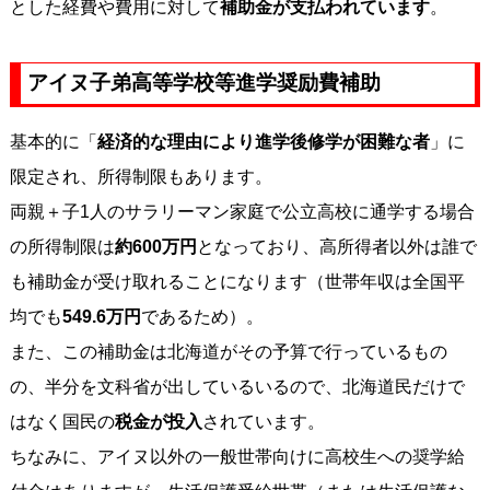
とした経費や費用に対して
補助金が支払われています
。
アイヌ子弟高等学校等進学奨励費補助
基本的に「
経済的な理由により進学後修学が困難な者
」に
限定され、所得制限もあります。
両親＋子1人のサラリーマン家庭で公立高校に通学する場合
の所得制限は
約600万円
となっており、高所得者以外は誰で
も補助金が受け取れることになります（世帯年収は全国平
均でも
549.6万円
であるため）。
また、この補助金は北海道がその予算で行っているもの
の、半分を文科省が出しているいるので、北海道民だけで
はなく国民の
税金が投入
されています。
ちなみに、アイヌ以外の一般世帯向けに高校生への奨学給