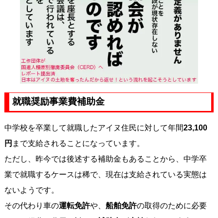
就職奨励事業費補助金
中学校を卒業して就職したアイヌ住民に対して年間
23,100
円
まで支給されることになっています。
ただし、昨今では後述する補助金もあることから、中学卒
業で就職するケースは稀で、現在は支給されている実態は
ないようです。
その代わり車の
運転免許
や、
船舶免許
の取得のために必要