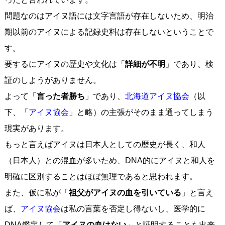
問題なのはアイヌ語には文字言語が存在しないため、明治
期以前のアイヌによる記録史料は存在しないということで
す。
要するにアイヌの歴史や文化は「
詳細が不明
」であり、検
証のしようがありません。
よって「
言った者勝ち
」であり、
北海道アイヌ協会
（以
下、「
アイヌ協会
」と略）の主張がそのまま通ってしまう
現実があります。
もっと言えばアイヌは日本人としての歴史が長く、和人
（日本人）との混血が多いため、DNA的にアイヌと和人を
明確に区別することはほぼ無理であると思われます。
また、仮に私が「
祖父がアイヌの血を引いている
」と言え
ば、
アイヌ協会
は私の言葉を否定し得ないし、医学的に
DNA鑑定して「
アイヌの血はない
」と証明することも出来