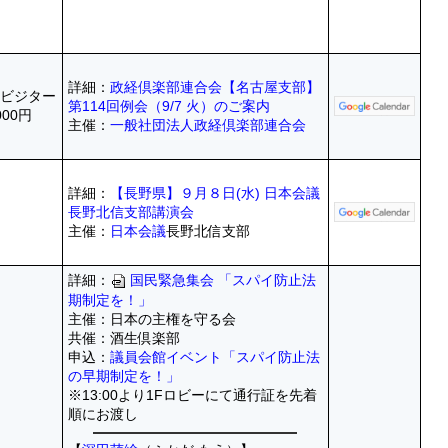
詳細：
政経倶楽部連合会【名古屋支部】
・ビジター
第114回例会（9/7 火）のご案内
000円
主催：
一般社団法人政経倶楽部連合会
詳細：
【長野県】９月８日(水) 日本会議
長野北信支部講演会
主催：
日本会議
長野北信支部
詳細：
国民緊急集会 「スパイ防止法
期制定を！」
主催：日本の主権を守る会
共催：酒生倶楽部
申込：
議員会館イベント「スパイ防止法
の早期制定を！」
※13:00より1Fロビーにて通行証を先着
順にお渡し