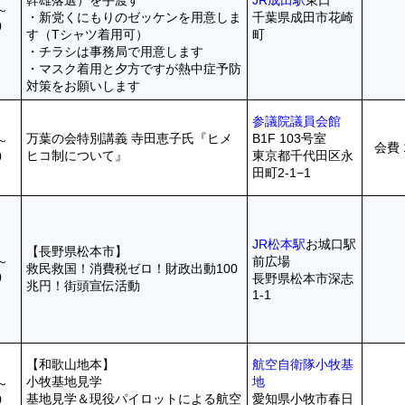
幹雄落選）を手渡す
JR成田駅
東口
0～
・新党くにもりのゼッケンを用意しま
千葉県成田市花崎
0
す（Tシャツ着用可）
町
・チラシは事務局で用意します
・マスク着用と夕方ですが熱中症予防
対策をお願いします
参議院議員会館
万葉の会特別講義 寺田恵子氏『ヒメ
B1F 103号室
0～
会費 
ヒコ制について』
東京都千代田区永
0
田町2-1−1
JR松本駅
お城口駅
【長野県松本市】
0～
前広場
救民救国！消費税ゼロ！財政出動100
0
長野県松本市深志
兆円！街頭宣伝活動
1-1
【和歌山地本】
航空自衛隊小牧基
小牧基地見学
地
0～
基地見学＆現役パイロットによる航空
愛知県小牧市春日
0