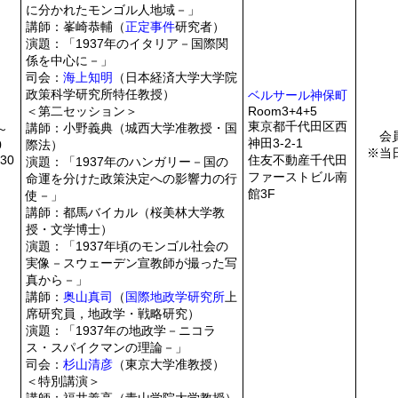
に分かれたモンゴル人地域－」
講師：峯崎恭輔（
正定事件
研究者）
演題：「1937年のイタリア－国際関
係を中心に－」
司会：
海上知明
（日本経済大学大学院
政策科学研究所特任教授）
ベルサール神保町
＜第二セッション＞
Room3+4+5
東京都千代田区西
講師：小野義典（城西大学准教授・国
0～
会
神田3-2-1
0
際法）
※当
30
住友不動産千代田
演題：「1937年のハンガリー－国の
ファーストビル南
命運を分けた政策決定への影響力の行
館3F
使－」
講師：都馬バイカル（桜美林大学教
授・文学博士）
演題：「1937年頃のモンゴル社会の
実像－スウェーデン宣教師が撮った写
真から－」
講師：
奥山真司
（
国際地政学研究所
上
席研究員，地政学・戦略研究）
演題：「1937年の地政学－ニコラ
ス・スパイクマンの理論－」
司会：
杉山清彦
（東京大学准教授）
＜特別講演＞