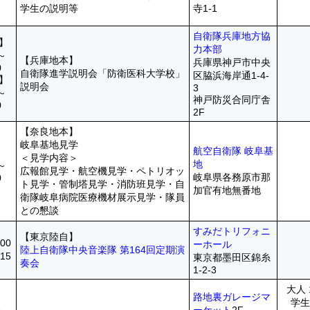
学生の説明等
寺1-1
自衛隊兵庫地方協
】
力本部
0～
【兵庫地本】
兵庫県神戸市中央
0
自衛隊進学説明会「防衛医科大学校」
区脇浜海岸通1-4-
】
説明会
3
0～
神戸防災合同庁舎
0
2F
【奈良地本】
岐阜基地見学
航空自衛隊 岐阜基
＜見学内容＞
地
0～
広報館見学・航空機見学・ペトリオッ
岐阜県各務原市那
0
ト見学・管制塔見学・消防班見学・自
加官有地無番地
衛隊岐阜病院医療機材展示見学・隊員
との懇談
すみだトリフォニ
【東京陸自】
00
ーホール
陸上自衛隊中央音楽隊 第164回定期演
15
東京都墨田区錦糸
奏会
1-2-3
大人 
路地裏ガレージマ
学生