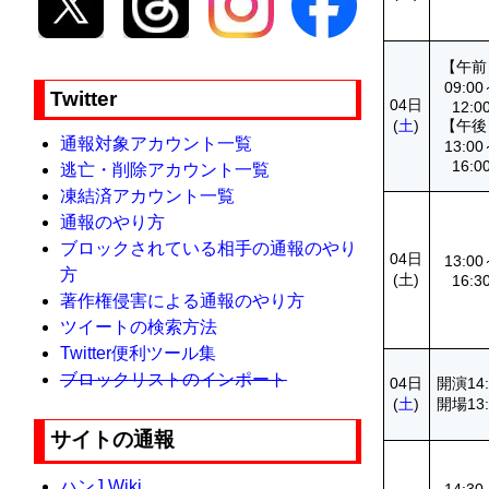
【午前
09:0
Twitter
04日
12:0
(
土
)
【午後
通報対象アカウント一覧
13:0
16:0
逃亡・削除アカウント一覧
凍結済アカウント一覧
通報のやり方
ブロックされている相手の通報のやり
04日
13:0
方
(
土
)
16:3
著作権侵害による通報のやり方
ツイートの検索方法
Twitter便利ツール集
ブロックリストのインポート
04日
開演14:
(
土
)
開場13:
サイトの通報
ハンJ Wiki