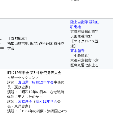
254-1
陸上自衛隊 福知山
駐屯地
京都府福知山市字
天田無番地37
【京都地本】
0～
【マイクロバス送
福知山駐屯地 第7普通科連隊 職種見
0
迎】
00
学会
東本願寺
（七条烏丸）
京都府京都市下京
区烏丸通七条上る
昭和12年学会 第3回 研究発表大会
＜第一セッション＞
講師：
倉山満
（
昭和12年学会
事務局
長・憲政史家）
演題：「昭和12年の日本－なぜ戦時
体制に突入したのか－」
講師：
宮脇淳子
（
昭和12年学会
会
長・東洋史家）
演題：「1937年の満蒙－満洲国と4つ