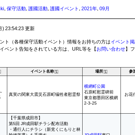
ki
,
保守活動
,
護國活動
,
護國イベント
,
2021年
,
09月
(月) 23:54:23 更新
ント（各種保守活動イベント）情報をお持ちの方は
イベント掲
イベント告知をされている方は、URL等を【
お問い合わせ
】フ
イベント名称
場所
参
横網町公園
0～
石原町慰霊碑前
真実の関東大震災石原町犠牲者慰霊祭
お花代
5
東京都墨田区横網
2-3-25
【千葉県成田市】
第5回 JR成田駅チラシ配布活動
・通行人にチラシ（新党くにもりと林