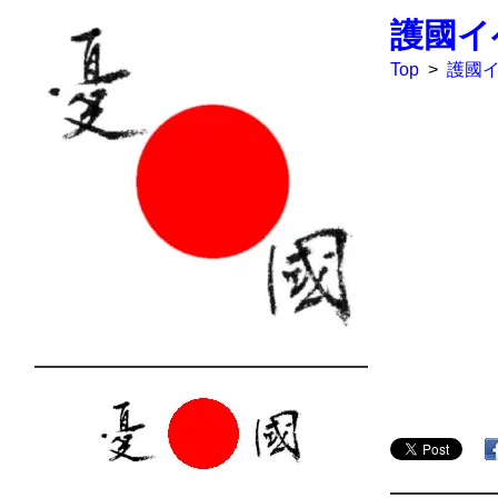
護國イ
Top
>
護國