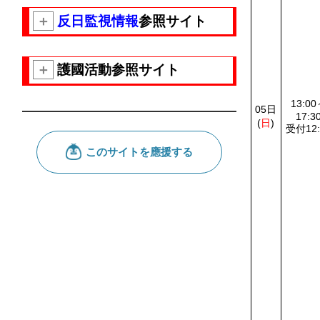
＋
反日監視情報
参照サイト
＋
護國活動参照サイト
13:0
05日
17:3
(
日
)
受付12: