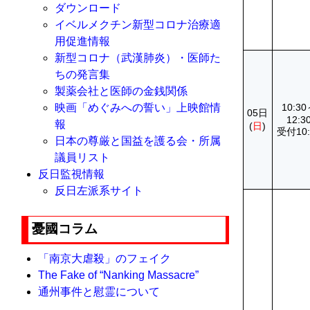
ダウンロード
イベルメクチン新型コロナ治療適
用促進情報
新型コロナ（武漢肺炎）・医師た
ちの発言集
製薬会社と医師の金銭関係
映画「めぐみへの誓い」上映館情
10:3
05日
12:3
報
(
日
)
受付10:
日本の尊厳と国益を護る会・所属
議員リスト
反日監視情報
反日左派系サイト
憂國コラム
「南京大虐殺」のフェイク
The Fake of “Nanking Massacre”
通州事件と慰霊について