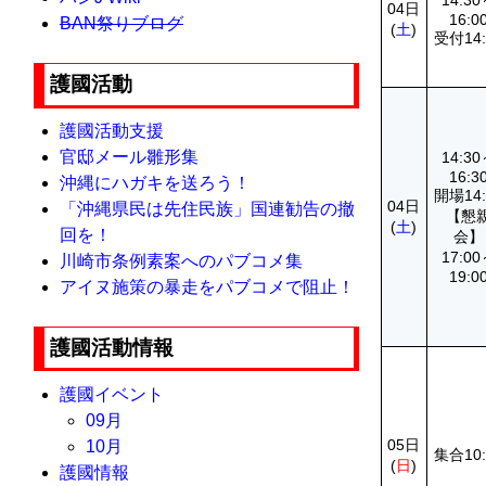
14:3
04日
16:0
BAN祭りブログ
(
土
)
受付14:
護國活動
護國活動支援
官邸メール雛形集
14:3
16:3
沖縄にハガキを送ろう！
開場14:
04日
「沖縄県民は先住民族」国連勧告の撤
【懇
(
土
)
回を！
会】
17:0
川崎市条例素案へのパブコメ集
19:0
アイヌ施策の暴走をパブコメで阻止！
護國活動情報
護國イベント
09月
05日
10月
集合10:
(
日
)
護國情報