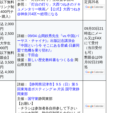
定員25名
生以下無料
参照：
「灯台の灯り」大西つねきのドキ
ドリンク制
ュメンタリー映画
／
【公式】大西つねき
400円チ
@神奈川4区〜総理になる
ト購入）
 2,000
09月03日21
円
時迄にメー
 2,500
詳細：
09/04 山岡鉄秀先生『vs.中国(バ
ル又はFAX
円
ーサス・チャイナ)』出版記念講演会
にて受付
前大学生
『中国という今 そこにある脅威-日豪同
（当日受付
000円
盟で危機を乗り切れ!』
も可）
生以下無料
主催：
千田会
懇親会は09
懇親会】
後援：
新しい歴史教科書をつくる会
岡
月02日21時
 3,500
山県支部
迄
円
 4,000
円
詳細：
【静岡県沼津市】9.5（日）第５
回東海道ポスティング in 片浜 国守衆静
岡東部
主催：
国守衆
静岡東部
【お願い】
・チラシは参加者各自持参して下さい