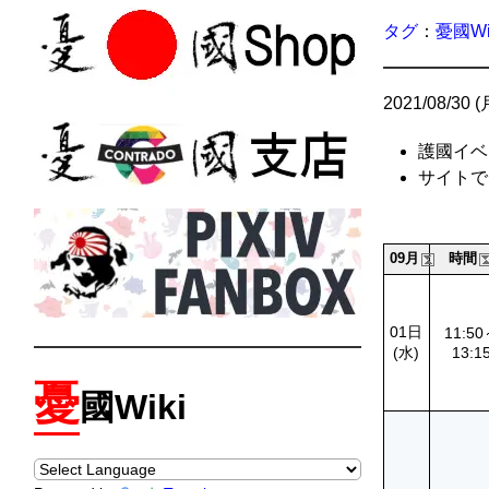
タグ
：
憂國Wi
2021/08/30 
護國イベ
サイトで
09月
時間
01日
11:5
(水)
13:1
憂
國Wiki