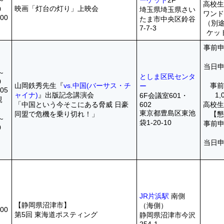
0～
ーケット
2F
高校
映画「灯台の灯り」上映会
0
埼玉県埼玉県さい
ワン
00
たま市中央区鈴谷
（別途
7-7-3
ケッ
事前申込
当日申込
0～
としま区民センタ
0
山岡鉄秀先生『
vs.中国(バーサス・チ
事
ー
05
ャイナ)
』出版記念講演会
1,
6F会議室601・
親
「中国という今そこにある脅威 日豪
602
高校
東京都豊島区東池
同盟で危機を乗り切れ！」
【
0～
袋1-20-10
事前申込
0
当日申込
JR片浜駅
南側
【静岡県沼津市】
（海側）
00
第5回 東海道ポスティング
静岡県沼津市今沢