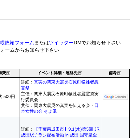
載依頼フォーム
または
ツイッター
DMでお知らせ下さい
ォームからお知らせ下さい
加費
イベント詳細・連絡先
備考
詳細：
真実の関東大震災石原町犠牲者慰
霊祭
主催：関東大震災石原町犠牲者慰霊祭実
 500円
行委員会
共催：関東大震災の真実を伝える会・
日
本女性の会 そよ風
詳細：
【千葉県成田市】9.1(水)第5回 JR
成田駅チラシ配布活動 in 成田 国守衆全