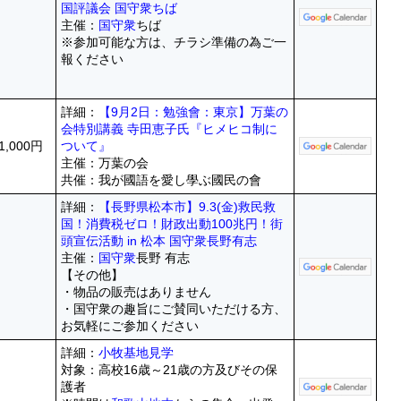
国評議会 国守衆ちば
主催：
国守衆
ちば
※参加可能な方は、チラシ準備の為ご一
報ください
詳細：
【9月2日：勉強會：東京】万葉の
会特別講義 寺田恵子氏『ヒメヒコ制に
1,000円
ついて』
主催：万葉の会
共催：我が國語を愛し學ぶ國民の會
詳細：
【長野県松本市】9.3(金)救民救
国！消費税ゼロ！財政出動100兆円！街
頭宣伝活動 in 松本 国守衆長野有志
主催：
国守衆
長野 有志
【その他】
・物品の販売はありません
・国守衆の趣旨にご賛同いただける方、
お気軽にご参加ください
詳細：
小牧基地見学
対象：高校16歳～21歳の方及びその保
護者