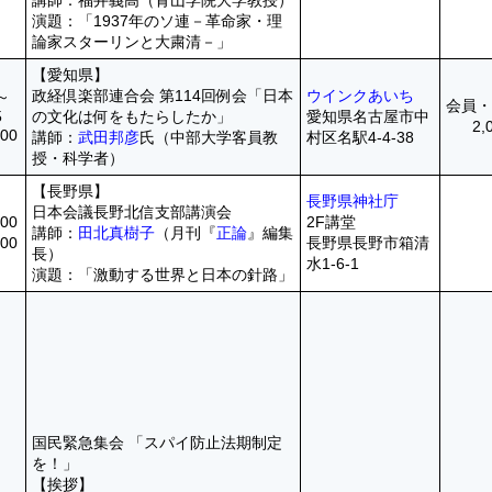
講師：福井義高（青山学院大学教授）
演題：「1937年のソ連－革命家・理
論家スターリンと大粛清－」
【愛知県】
政経倶楽部連合会 第114回例会「日本
ウインクあいち
0～
会員
5
の文化は何をもたらしたか」
愛知県名古屋市中
2,
00
講師：
武田邦彦
氏（中部大学客員教
村区名駅4-4-38
授・科学者）
【長野県】
長野県神社庁
日本会議長野北信支部講演会
00
2F講堂
講師：
田北真樹子
（月刊『
正論
』編集
00
長野県長野市箱清
長）
水1-6-1
演題：「激動する世界と日本の針路」
国民緊急集会 「スパイ防止法期制定
を！」
【挨拶】