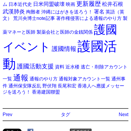
更新履歴
日米同盟破壊
松井石根
ム
日本近代史
映画
武漢肺炎
署名
殉難者
沖縄にはがきを送ろう！
英語（英
文）
荒川央博士note記事
著作権侵害による通報のやり方
製
護國
薬マネーと医師
製薬会社と医師の金銭関係
護國活
イベント
護國情報
動
護國活動支援
資料
近水楼
逃亡・削除アカウント
通報
一覧
通報のやり方
通報対象アカウント一覧
通州事
件
通州保安隊反乱
野伏翔
長尾和宏
香港人へ應援メッセー
ジを送ろう！
香港建国聯盟
Prev
タグ
Next