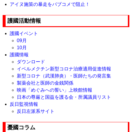
アイヌ施策の暴走をパブコメで阻止！
護國活動情報
護國イベント
09月
10月
護國情報
ダウンロード
イベルメクチン新型コロナ治療適用促進情報
新型コロナ（武漢肺炎）・医師たちの発言集
製薬会社と医師の金銭関係
映画「めぐみへの誓い」上映館情報
日本の尊厳と国益を護る会・所属議員リスト
反日監視情報
反日左派系サイト
憂國コラム