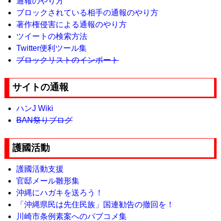
通報のやり方
ブロックされている相手の通報のやり方
著作権侵害による通報のやり方
ツイートの検索方法
Twitter便利ツール集
ブロックリストのインポート
サイトの通報
ハンJ Wiki
BAN祭りブログ
護國活動
護國活動支援
官邸メール雛形集
沖縄にハガキを送ろう！
「沖縄県民は先住民族」国連勧告の撤回を！
川崎市条例素案へのパブコメ集