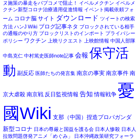
ヌ施策の暴走をパブコメで阻止！
イベルメクチン
イベルメ
クチン新型コロナ治療適用促進情報
イベント掲載依頼フォ
ダウンロード
コロナ脳
サイト
ーム
ツイートの検索
ブログ記事ネタ
方法
ハンJ Wiki
ブロックされている相手
の通報のやり方
ブロックリストのインポート
プライバシー
ワクチン
ポリシー
上映リクエスト
上映館情報
中国人部隊
保守活
会報
中島克仁
中村篤史医師note記事
動
副反応
南京の事実
南京事件
南
医師たちの発言集
憂
告知
京大虐殺
南京戦
反日監視情報
情報戦争
國Wiki
支那（中国）捏造プロパガンダ
新型コロナ
日本の尊厳と国益を護る会
日本人惨殺
日本人
拉致問題啓発アニメ「めぐみ」
日本沖縄政策研究フォーラ