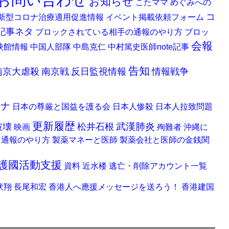
お問い合わせ
お知らせ
こたママ
めぐみへの
コ
新型コロナ治療適用促進情報
イベント掲載依頼フォーム
記事ネタ
ブロックされている相手の通報のやり方
ブロッ
会報
映館情報
中国人部隊
中島克仁
中村篤史医師note記事
告知
南京大虐殺
南京戦
反日監視情報
情報戦争
ロナ
日本の尊厳と国益を護る会
日本人惨殺
日本人拉致問題
更新履歴
武漢肺炎
破壊
松井石根
映画
殉難者
沖縄に
る通報のやり方
製薬マネーと医師
製薬会社と医師の金銭関
護國活動支援
資料
近水楼
逃亡・削除アカウント一覧
伏翔
長尾和宏
香港人へ應援メッセージを送ろう！
香港建国