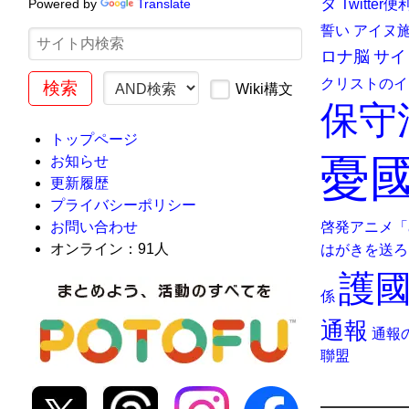
タ
Powered by
Translate
Twitte
誓い
アイヌ
ロナ脳
サイ
クリストのイ
Wiki構文
保守
トップページ
憂國
お知らせ
更新履歴
プライバシーポリシー
啓発アニメ「
お問い合わせ
オンライン：91人
はがきを送ろ
護
係
通報
通報
聯盟