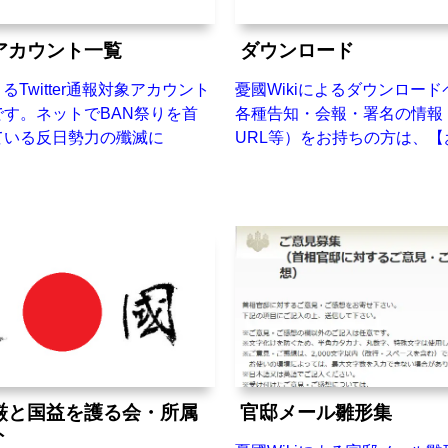
アカウント一覧
ダウンロード
よるTwitter通報対象アカウント
憂國Wikiによるダウンロー
す。ネットでBAN祭りを首
各種告知・会報・署名の情報
ている反日勢力の殲滅に
URL等）をお持ちの方は、
厳と国益を護る会・所属
官邸メール雛形集
ト