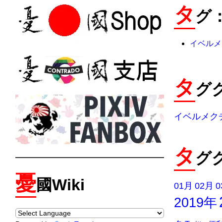
タ
グ
イベルメ
タ
グ
イベルメク
タ
グ
憂
國Wiki
01月
02月
0
2019年