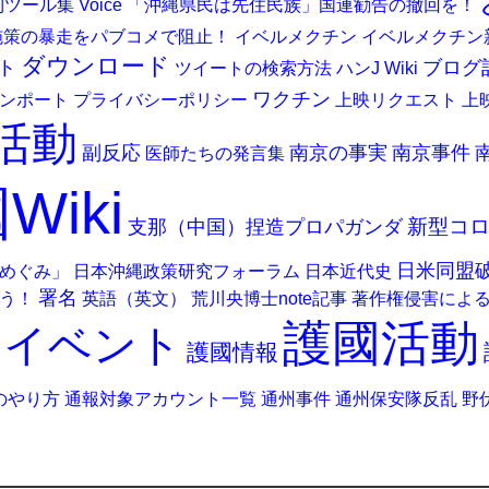
r便利ツール集
Voice
「沖縄県民は先住民族」国連勧告の撤回を！
施策の暴走をパブコメで阻止！
イベルメクチン
イベルメクチン
ダウンロード
ト
ブログ
ツイートの検索方法
ハンJ Wiki
ワクチン
ンポート
プライバシーポリシー
上映リクエスト
上
活動
副反応
南京の事実
南京事件
医師たちの発言集
Wiki
新型コ
支那（中国）捏造プロパガンダ
日米同盟
めぐみ」
日本沖縄政策研究フォーラム
日本近代史
署名
う！
英語（英文）
荒川央博士note記事
著作権侵害によ
護國活動
國イベント
護國情報
のやり方
通報対象アカウント一覧
通州事件
通州保安隊反乱
野