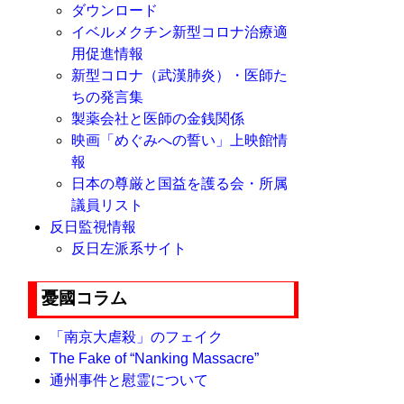
ダウンロード
イベルメクチン新型コロナ治療適
用促進情報
新型コロナ（武漢肺炎）・医師た
ちの発言集
製薬会社と医師の金銭関係
映画「めぐみへの誓い」上映館情
報
日本の尊厳と国益を護る会・所属
議員リスト
反日監視情報
反日左派系サイト
憂國コラム
「南京大虐殺」のフェイク
The Fake of “Nanking Massacre”
通州事件と慰霊について