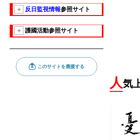
＋
反日監視情報
参照サイト
＋
護國活動参照サイト
人
気