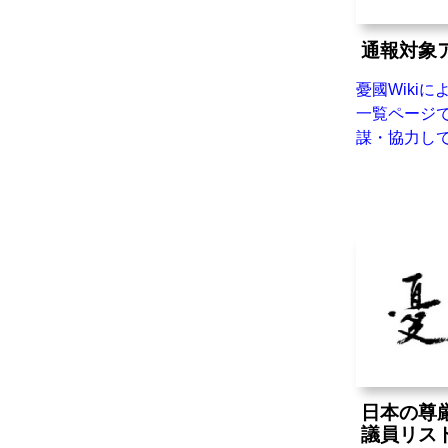
通報対象
憂國Wikiに
一覧ページで
謀・協力し
日本の尊
議員リス