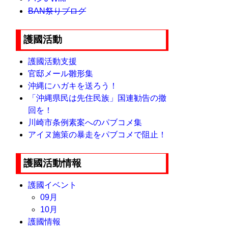
BAN祭りブログ
護國活動
護國活動支援
官邸メール雛形集
沖縄にハガキを送ろう！
「沖縄県民は先住民族」国連勧告の撤
回を！
川崎市条例素案へのパブコメ集
アイヌ施策の暴走をパブコメで阻止！
護國活動情報
護國イベント
09月
10月
護國情報