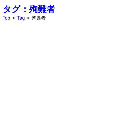
タグ：殉難者
Top
>
Tag
>
殉難者