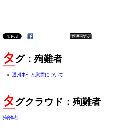
タ
グ：殉難者
通州事件と慰霊について
タ
グクラウド：殉難者
殉難者