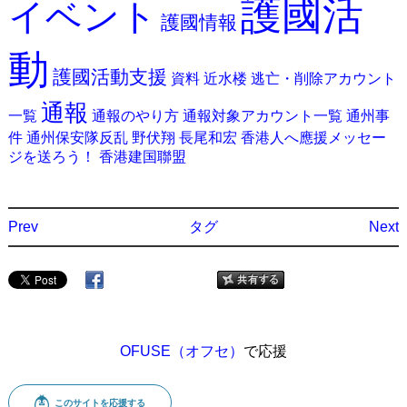
護國活
イベント
護國情報
動
護國活動支援
資料
近水楼
逃亡・削除アカウント
通報
一覧
通報のやり方
通報対象アカウント一覧
通州事
件
通州保安隊反乱
野伏翔
長尾和宏
香港人へ應援メッセー
ジを送ろう！
香港建国聯盟
Prev
タグ
Next
OFUSE（オフセ）
で応援