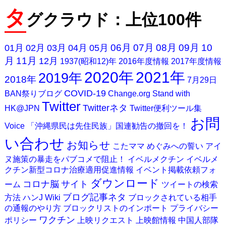
タ
グクラウド：上位100件
06月
07月
08月
09月
10
01月
02月
03月
04月
05月
月
11月
12月
1937(昭和12)年
2016年度情報
2017年度情報
2020年
2021年
2019年
2018年
7月29日
COVID-19
BAN祭りブログ
Change.org
Stand with
Twitter
Twitterネタ
HK@JPN
Twitter便利ツール集
お問
Voice
「沖縄県民は先住民族」国連勧告の撤回を！
い合わせ
お知らせ
こたママ
めぐみへの誓い
アイ
ヌ施策の暴走をパブコメで阻止！
イベルメクチン
イベルメ
クチン新型コロナ治療適用促進情報
イベント掲載依頼フォ
ダウンロード
コロナ脳
サイト
ーム
ツイートの検索
ブログ記事ネタ
方法
ハンJ Wiki
ブロックされている相手
の通報のやり方
ブロックリストのインポート
プライバシー
ワクチン
ポリシー
上映リクエスト
上映館情報
中国人部隊