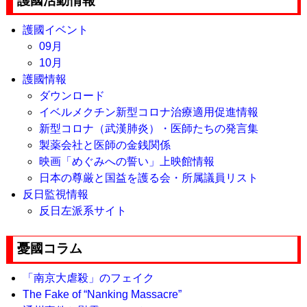
護國活動情報
護國イベント
09月
10月
護國情報
ダウンロード
イベルメクチン新型コロナ治療適用促進情報
新型コロナ（武漢肺炎）・医師たちの発言集
製薬会社と医師の金銭関係
映画「めぐみへの誓い」上映館情報
日本の尊厳と国益を護る会・所属議員リスト
反日監視情報
反日左派系サイト
憂國コラム
「南京大虐殺」のフェイク
The Fake of “Nanking Massacre”