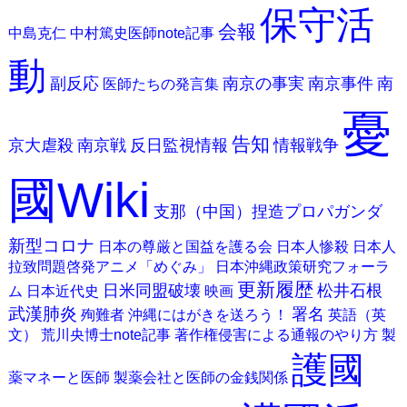
保守活
会報
中島克仁
中村篤史医師note記事
動
副反応
南京の事実
南京事件
南
医師たちの発言集
憂
告知
京大虐殺
南京戦
反日監視情報
情報戦争
國Wiki
支那（中国）捏造プロパガンダ
新型コロナ
日本の尊厳と国益を護る会
日本人惨殺
日本人
拉致問題啓発アニメ「めぐみ」
日本沖縄政策研究フォーラ
更新履歴
日米同盟破壊
松井石根
ム
日本近代史
映画
武漢肺炎
署名
殉難者
沖縄にはがきを送ろう！
英語（英
文）
荒川央博士note記事
著作権侵害による通報のやり方
製
護國
薬マネーと医師
製薬会社と医師の金銭関係