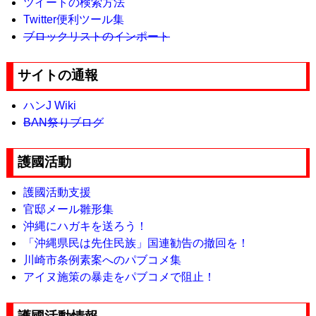
ツイートの検索方法
Twitter便利ツール集
ブロックリストのインポート
サイトの通報
ハンJ Wiki
BAN祭りブログ
護國活動
護國活動支援
官邸メール雛形集
沖縄にハガキを送ろう！
「沖縄県民は先住民族」国連勧告の撤回を！
川崎市条例素案へのパブコメ集
アイヌ施策の暴走をパブコメで阻止！