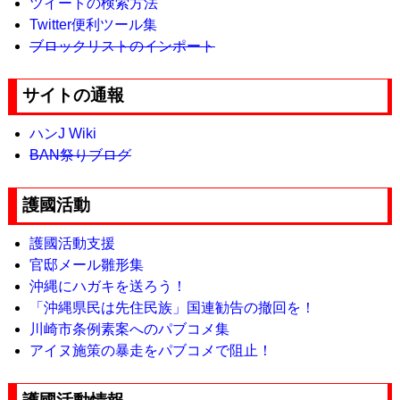
ツイートの検索方法
Twitter便利ツール集
ブロックリストのインポート
サイトの通報
ハンJ Wiki
BAN祭りブログ
護國活動
護國活動支援
官邸メール雛形集
沖縄にハガキを送ろう！
「沖縄県民は先住民族」国連勧告の撤回を！
川崎市条例素案へのパブコメ集
アイヌ施策の暴走をパブコメで阻止！