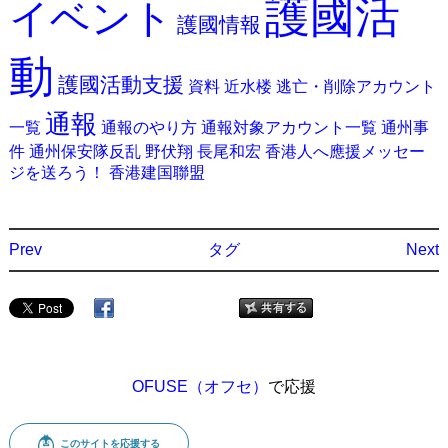
護國活
イベント
護國情報
動
護國活動支援
資料
近水楼
逃亡・削除アカウント
通報
一覧
通報のやり方
通報対象アカウント一覧
通州事
件
通州保安隊反乱
野伏翔
長尾和宏
香港人へ應援メッセー
ジを送ろう！
香港建国聯盟
Prev
タグ
Next
OFUSE（オフセ）
で応援