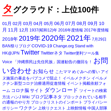
タ
グクラウド：上位100件
06月
07月
08月
09月
10
01月
02月
03月
04月
05月
月
11月
12月
1937(昭和12)年
2016年度情報
2017年度情報
2020年
2021年
2019年
2018年
7月29日
COVID-19
BAN祭りブログ
Change.org
Stand with
Twitter
Twitterネタ
HK@JPN
Twitter便利ツール集
お問
Voice
「沖縄県民は先住民族」国連勧告の撤回を！
い合わせ
お知らせ
こたママ
めぐみへの誓い
アイ
ヌ施策の暴走をパブコメで阻止！
イベルメクチン
イベルメ
クチン新型コロナ治療適用促進情報
イベント掲載依頼フォ
ダウンロード
コロナ脳
サイト
ーム
ツイートの検索
ブログ記事ネタ
方法
ハンJ Wiki
ブロックされている相手
の通報のやり方
ブロックリストのインポート
プライバシー
ワクチン
ポリシー
上映リクエスト
上映館情報
中国人部隊