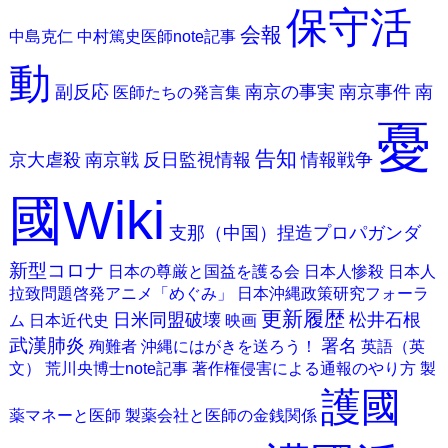
保守活
会報
中島克仁
中村篤史医師note記事
動
副反応
南京の事実
南京事件
南
医師たちの発言集
憂
告知
京大虐殺
南京戦
反日監視情報
情報戦争
國Wiki
支那（中国）捏造プロパガンダ
新型コロナ
日本の尊厳と国益を護る会
日本人惨殺
日本人
拉致問題啓発アニメ「めぐみ」
日本沖縄政策研究フォーラ
更新履歴
日米同盟破壊
松井石根
ム
日本近代史
映画
武漢肺炎
署名
殉難者
沖縄にはがきを送ろう！
英語（英
文）
荒川央博士note記事
著作権侵害による通報のやり方
製
護國
薬マネーと医師
製薬会社と医師の金銭関係