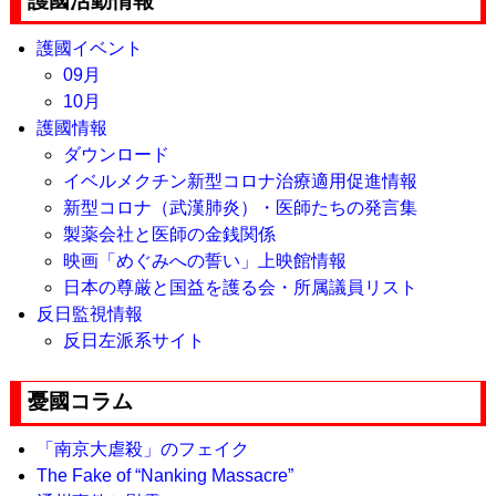
護國活動情報
護國イベント
09月
10月
護國情報
ダウンロード
イベルメクチン新型コロナ治療適用促進情報
新型コロナ（武漢肺炎）・医師たちの発言集
製薬会社と医師の金銭関係
映画「めぐみへの誓い」上映館情報
日本の尊厳と国益を護る会・所属議員リスト
反日監視情報
反日左派系サイト
憂國コラム
「南京大虐殺」のフェイク
The Fake of “Nanking Massacre”